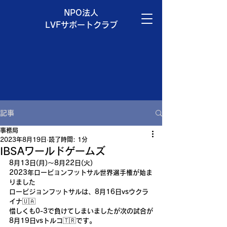
NPO法人
LVFサポートクラブ
記事
事務局
2023年8月19日
読了時間: 1分
IBSAワールドゲームズ
8月13日(月)〜8月22日(火)
2023年ロービョンフットサル世界選手権が始ま
りました
ロービジョンフットサルは、8月16日vsウクラ
イナ🇺🇦
惜しくも0-3で負けてしまいましたが次の試合が
8月19日vsトルコ🇹🇷です。